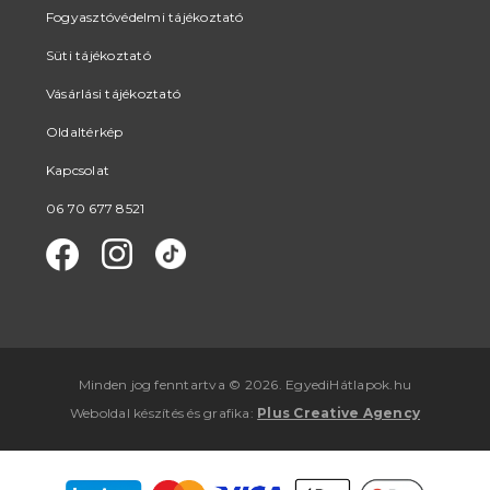
Fogyasztóvédelmi tájékoztató
Süti tájékoztató
Vásárlási tájékoztató
Oldaltérkép
Kapcsolat
06 70 677 8521
Minden jog fenntartva © 2026. EgyediHátlapok.hu
Weboldal készítés
és
grafika
:
Plus Creative Agency