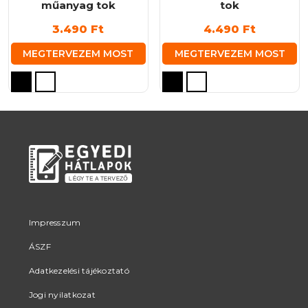
műanyag tok
tok
3.490
Ft
4.490
Ft
MEGTERVEZEM MOST
MEGTERVEZEM MOST
Ennek
Ennek
a
a
terméknek
terméknek
több
több
variációja
variációja
van.
van.
A
A
változatok
változatok
a
a
termékoldalon
termékoldalon
Impresszum
választhatók
választhatók
ÁSZF
ki
ki
Adatkezelési tájékoztató
Jogi nyilatkozat