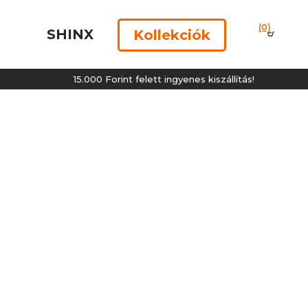
(0)
SHINX
Kollekciók
15.000 Forint felett ingyenes kiszállítás!