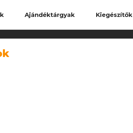
ok
Ajándéktárgyak
Kiegészítők
ok