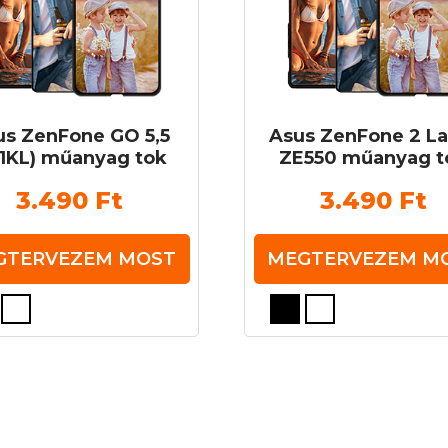
us ZenFone GO 5,5
Asus ZenFone 2 La
51KL) műanyag tok
ZE550 műanyag t
3.490
Ft
3.490
Ft
GTERVEZEM MOST
MEGTERVEZEM M
Ennek
a
knek
terméknek
több
ja
variációja
van.
A