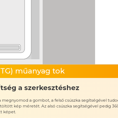
1TG) műanyag tok
tség a szerkesztéshez
 megnyomod a gombot, a felső csúszka segítségével tudod n
ltöltött kép méretét. Az alsó csúszka segítségével pedig 36
tt képet.