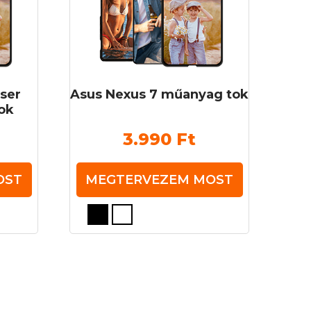
ser
Asus Nexus 7 műanyag tok
ok
3.990
Ft
OST
MEGTERVEZEM MOST
Ennek
a
terméknek
több
variációja
van.
A