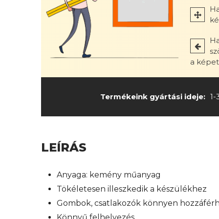
Ha
ké
Ha
sz
a képet 
Termékeink gyártási ideje:
1
LEÍRÁS
Anyaga: kemény műanyag
Tökéletesen illeszkedik a készülékhez
Gombok, csatlakozók könnyen hozzáfér
Könnyű felhelyezés