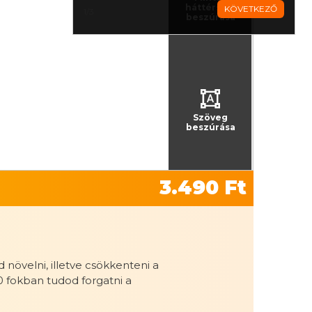
háttérszín
KÖVETKEZŐ
1/3
beszúrása
Szöveg
beszúrása
3.490
Ft
övelni, illetve csökkenteni a
0 fokban tudod forgatni a