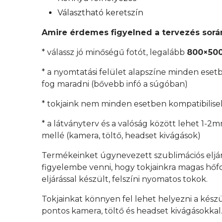
Választható keretszín
Amire érdemes figyelned a tervezés sorá
* válassz jó minőségű fotót, legalább
800×500
* a nyomtatási felület alapszíne minden esetb
fog maradni (bővebb infó a súgóban)
* tokjaink nem minden esetben kompatibilisek
* a látványterv és a valóság között lehet 1-2
mellé (kamera, töltő, headset kivágások)
Termékeinket úgynevezett szublimációs eljá
figyelembe venni, hogy tokjainkra magas hőfok
eljárással készült, felszíni nyomatos tokok.
Tokjainkat könnyen fel lehet helyezni a kész
pontos kamera, töltő és headset kivágásokkal