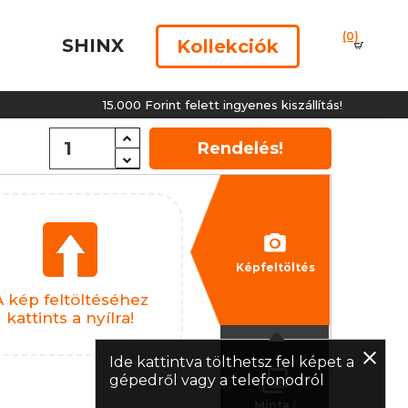
(0)
SHINX
Kollekciók
15.000 Forint felett ingyenes kiszállítás!
Rendelés!
Képfeltöltés
A kép feltöltéséhez
kattints a nyílra!
Ide kattintva tölthetsz fel képet a
gépedről vagy a telefonodról
Minta /