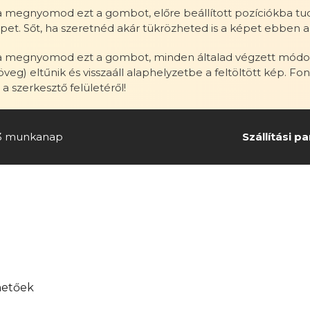
 megnyomod ezt a gombot, előre beállított pozíciókba tudo
pet. Sőt, ha szeretnéd akár tükrözheted is a képet ebben
 megnyomod ezt a gombot, minden általad végzett módosítá
öveg) eltűnik és visszaáll alaphelyzetbe a feltöltött kép. F
a szerkesztő felületéről!
-3 munkanap
Szállítási p
hetőek