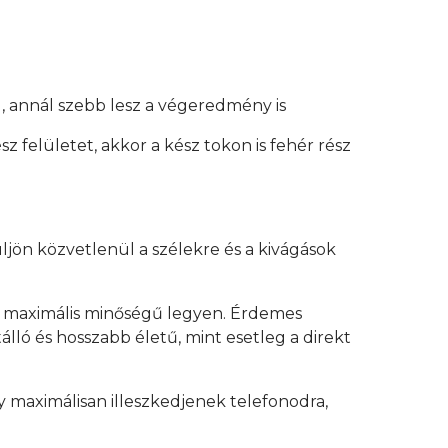
, annál szebb lesz a végeredmény is
z felületet, akkor a kész tokon is fehér rész
üljön közvetlenül a szélekre és a kivágások
y maximális minőségű legyen. Érdemes
lló és hosszabb életű, mint esetleg a direkt
 maximálisan illeszkedjenek telefonodra,