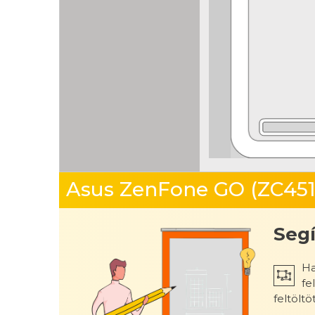
Asus ZenFone GO (ZC45
Segí
Ha
fe
feltöltö