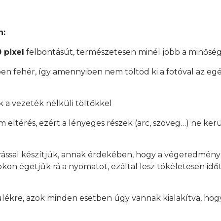
n:
 pixel
felbontásút, természetesen minél jobb a minőség
en fehér, így amennyiben nem töltöd ki a fotóval az egés
 a vezeték nélküli töltőkkel
mm eltérés, ezért a lényeges részek (arc, szöveg…) ne ker
rással készítjük, annak érdekében, hogy a végeredmén
on égetjük rá a nyomatot, ezáltal lesz tökéletesen időtá
ülékre, azok minden esetben úgy vannak kialakítva, hogy
.