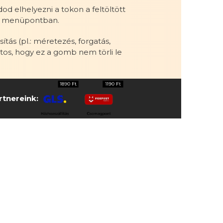
d elhelyezni a tokon a feltöltött
 a menüpontban.
s (pl.: méretezés, forgatás,
ontos, hogy ez a gomb nem törli le
artnereink: