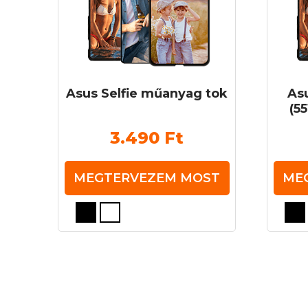
Asus Selfie műanyag tok
As
(5
3.490
Ft
MEGTERVEZEM MOST
ME
Ennek
Ennek
a
a
terméknek
termé
több
több
variációja
variáció
van.
van.
A
A