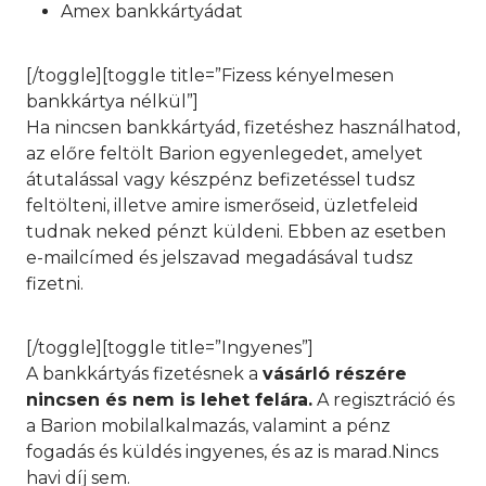
Amex bankkártyádat
[/toggle][toggle title=”Fizess kényelmesen
bankkártya nélkül”]
Ha nincsen bankkártyád, fizetéshez használhatod,
az előre feltölt Barion egyenlegedet, amelyet
átutalással vagy készpénz befizetéssel tudsz
feltölteni, illetve amire ismerőseid, üzletfeleid
tudnak neked pénzt küldeni. Ebben az esetben
e-mailcímed és jelszavad megadásával tudsz
fizetni.
[/toggle][toggle title=”Ingyenes”]
A bankkártyás fizetésnek a
vásárló részére
nincsen és nem is lehet felára.
A regisztráció és
a Barion mobilalkalmazás, valamint a pénz
fogadás és küldés ingyenes, és az is marad.Nincs
havi díj sem.