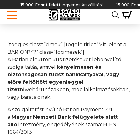
15.000 Forint felett ingyenes kiszállítás!
15.000 Forint 
[toggles class=”cimek”][toggle title=”Mit jelent a
BARION™?” class=”focimesek”]
A Barion elektronikus fizetéseket lebonyolító
szolgáltatás, amivel
kényelmesen és
biztonságosan tudsz bankkártyával, vagy
előre feltöltött egyenleggel
fizetni
webáruházakban, mobilalkalmazásokban,
vagy barátaidnak.
A szolgáltatást nyújtó Barion Payment Zrt
a
Magyar Nemzeti Bank felügyelete alatt
álló
intézmény, engedélyének száma: H-EN-I-
1064/2013.