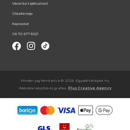
Vásárlási tájékoztató
Oldaltérkép
Kapcsolat
06 70 677 8521
Minden jog fenntartva © 2026. EgyediHátlapok.hu
Weboldal készítés
és
grafika
:
Plus Creative Agency