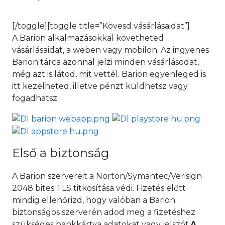
[/toggle][toggle title=”Kövesd vásárlásaidat”]
A Barion alkalmazásokkal követheted
vásárlásaidat, a weben vagy mobilon. Az ingyenes
Barion tárca azonnal jelzi minden vásárlásodat,
még azt is látod, mit vettél. Barion egyenleged is
itt kezelheted, illetve pénzt küldhetsz vagy
fogadhatsz
Első a biztonság
A Barion szervereit a Norton/Symantec/Verisign
2048 bites TLS titkosítása védi. Fizetés előtt
mindig ellenőrizd, hogy valóban a Barion
biztonságos szerverén adod meg a fizetéshez
szükséges bankkártya adatokat vagy jelszót.
A