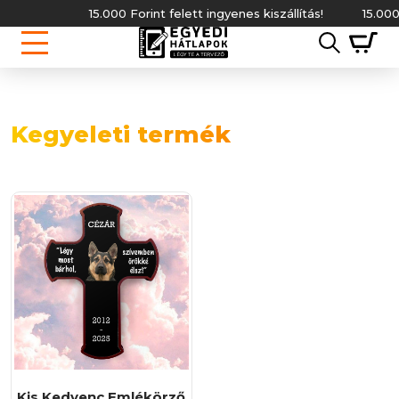
15.000 Forint felett ingyenes kiszállítás!
15.000 
Kegyeleti termék
Kis Kedvenc Emlékörző