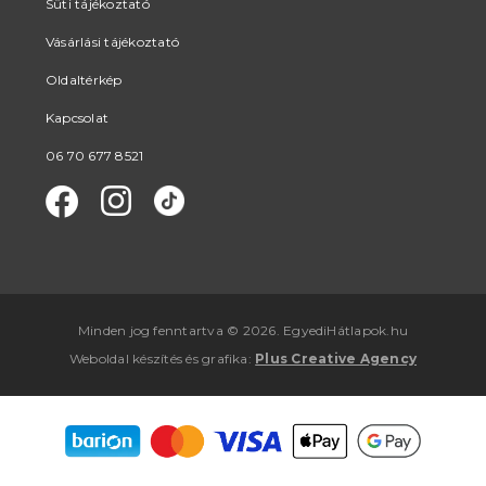
Süti tájékoztató
Vásárlási tájékoztató
Oldaltérkép
Kapcsolat
06 70 677 8521
Minden jog fenntartva © 2026. EgyediHátlapok.hu
Weboldal készítés
és
grafika
:
Plus Creative Agency