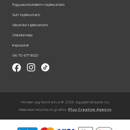
Fogyasztóvédelmi tájékoztató
Süti tájékoztató
Vásárlási tájékoztató
Oldaltérkép
Kapcsolat
06 70 677 8521
Minden jog fenntartva © 2026. EgyediHátlapok.hu
Weboldal készítés
és
grafika
:
Plus Creative Agency