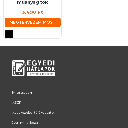
műanyag tok
3.490
Ft
MEGTERVEZEM MOST
Ennek
a
terméknek
több
variációja
van.
A
változatok
a
termékoldalon
Impresszum
választhatók
ÁSZF
ki
Adatkezelési tájékoztató
Jogi nyilatkozat