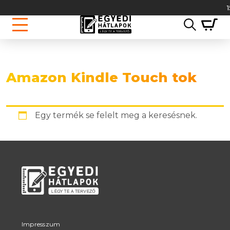
1
Amazon Kindle Touch tok
Egy termék se felelt meg a keresésnek.
Impresszum