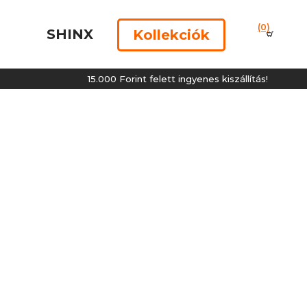
(0)
SHINX
Kollekciók
15.000 Forint felett ingyenes kiszállítás!