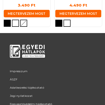
3.490
Ft
4.490
Ft
MEGTERVEZEM MOST
MEGTERVEZEM MOST
Ennek
Ennek
a
a
terméknek
terméknek
több
több
variációja
variációja
van.
van.
A
A
változatok
változatok
a
a
termékoldalon
termékoldalon
Impresszum
választhatók
választhatók
ÁSZF
ki
ki
Adatkezelési tájékoztató
Jogi nyilatkozat
Fogyasztóvédelmi tájékoztató