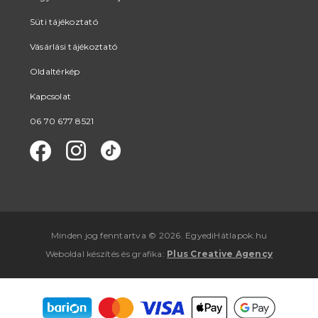
Süti tájékoztató
Vásárlási tájékoztató
Oldaltérkép
Kapcsolat
06 70 677 8521
Minden jog fenntartva © 2026. EgyediHátlapok.hu
Weboldal készítés
és
grafika
:
Plus Creative Agency