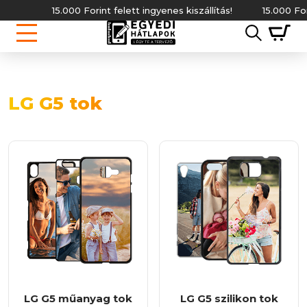
15.000 Forint felett ingyenes kiszállítás!
15.000 Fori
LG G5 tok
LG G5 műanyag tok
LG G5 szilikon tok