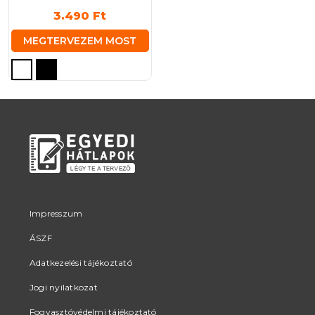
3.490
Ft
MEGTERVEZEM MOST
Ennek
a
terméknek
több
variációja
van.
A
változatok
a
termékoldalon
Impresszum
választhatók
ÁSZF
ki
Adatkezelési tájékoztató
Jogi nyilatkozat
Fogyasztóvédelmi tájékoztató