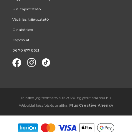
Süti tájékoztató
Vásárlási tájékoztató
Oldaltérkép
Kapcsolat
06 70 677 8521
Minden jog fenntartva © 2026. EgyediHátlapok.hu
Weboldal készítés
és
grafika
:
Plus Creative Agency