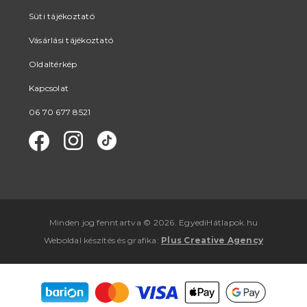
Süti tájékoztató
Vásárlási tájékoztató
Oldaltérkép
Kapcsolat
06 70 677 8521
Minden jog fenntartva © 2026. EgyediHátlapok.hu
Weboldal készítés
és
grafika
:
Plus Creative Agency