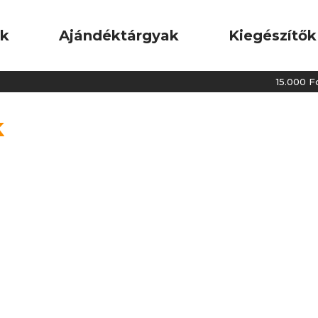
ok
Ajándéktárgyak
Kiegészítők
15.000 Fori
k