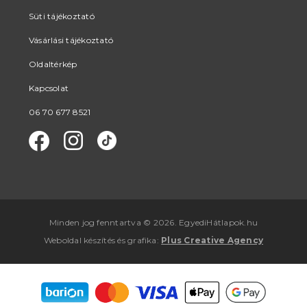
Süti tájékoztató
Vásárlási tájékoztató
Oldaltérkép
Kapcsolat
06 70 677 8521
Minden jog fenntartva © 2026. EgyediHátlapok.hu
Weboldal készítés
és
grafika
:
Plus Creative Agency