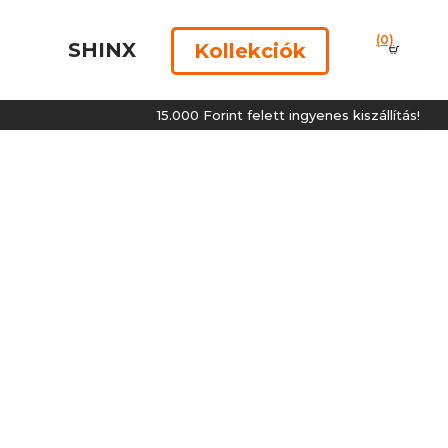
(0)
SHINX
Kollekciók
15.000 Forint felett ingyenes kiszállítás!