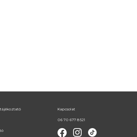
tájékoztató
Kapcsolat
06 70 677 8521
tó