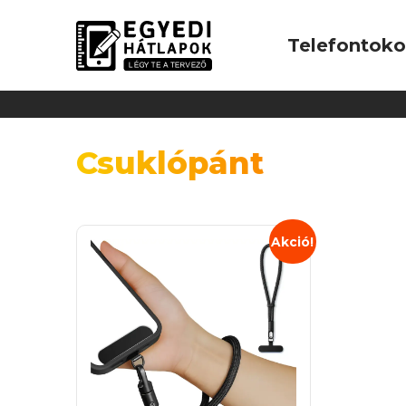
Telefontok
Csuklópánt
Akció!