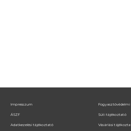
Impresszum
Fogyasztóvédelmi 
ÁSZF
Süti tájékoztató
Adatkezelési tájékoztató
Vásárlási tájékozta