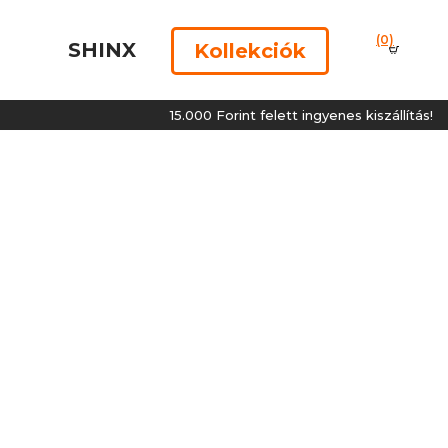
(0)
SHINX
Kollekciók
15.000 Forint felett ingyenes kiszállítás!