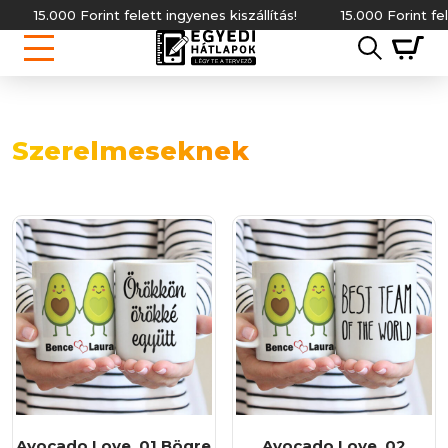
00 Forint felett ingyenes kiszállítás!
15.000 Forint felett ingye
Szerelmeseknek
Avocado Love_01 Bögre
Avocado Love_02