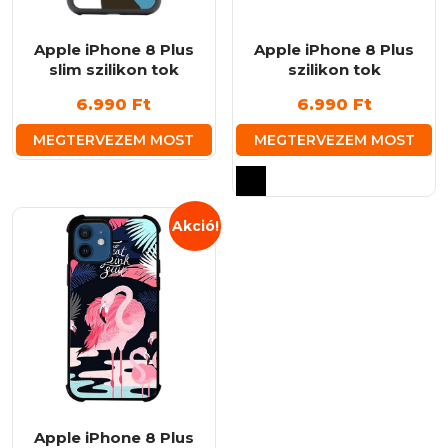
Apple iPhone 8 Plus
Apple iPhone 8 Plus
slim szilikon tok
szilikon tok
6.990
Ft
6.990
Ft
MEGTERVEZEM MOST
MEGTERVEZEM MOST
Ennek
a
terméknek
Akció!
több
variációja
van.
A
változatok
a
termékoldalon
választhatók
ki
Apple iPhone 8 Plus