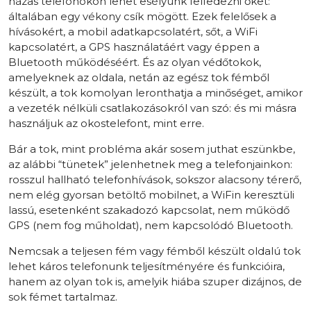
házas telefonokon lehet esélyünk felfedezni őket:
általában egy vékony csík mögött. Ezek felelősek a
hívásokért, a mobil adatkapcsolatért, sőt, a WiFi
kapcsolatért, a GPS használatáért vagy éppen a
Bluetooth működéséért. És az olyan védőtokok,
amelyeknek az oldala, netán az egész tok fémből
készült, a tok komolyan leronthatja a minőséget, amikor
a vezeték nélküli csatlakozásokról van szó: és mi másra
használjuk az okostelefont, mint erre.
Bár a tok, mint probléma akár sosem juthat eszünkbe,
az alábbi “tünetek” jelenhetnek meg a telefonjainkon:
rosszul hallható telefonhívások, sokszor alacsony térerő,
nem elég gyorsan betöltő mobilnet, a WiFin keresztüli
lassú, esetenként szakadozó kapcsolat, nem működő
GPS (nem fog műholdat), nem kapcsolódó Bluetooth.
Nemcsak a teljesen fém vagy fémből készült oldalú tok
lehet káros telefonunk teljesítményére és funkcióira,
hanem az olyan tok is, amelyik hiába szuper dizájnos, de
sok fémet tartalmaz.