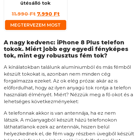
ütésálló tok
Original
Current
11.990
Ft
7.990
Ft
price
price
MEGTERVEZEM MOST
was:
is:
11.990 Ft.
7.990 Ft.
A nagy kedvenc: iPhone 8 Plus telefon
tokok. Miért jobb egy egyedi fényképes
tok, mint egy robusztus fém tok?
A kínálatokban találunk alumíniumból és más fémből
készült tokokat is, azonban nem minden cég
forgalmazza ezeket. Az ok elég prózai: akár az is
előfordulhat, hogy az ilyen anyagú tok rontja a telefon
használati élményét. Miért? Nézzük meg a fő okot és a
lehetséges következményeket:
A telefonnak akkor is van antennája, ha ez nem
látszik. A műanyagból készült házú telefonokon
láthatatlanok ezek az antennák, hiszen belül
helyezkednek el, de fém vagy részben üvegből készült