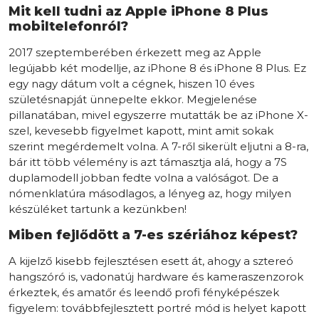
Mit kell tudni az Apple iPhone 8 Plus
mobiltelefonról?
2017 szeptemberében érkezett meg az Apple
legújabb két modellje, az iPhone 8 és iPhone 8 Plus. Ez
egy nagy dátum volt a cégnek, hiszen 10 éves
születésnapját ünnepelte ekkor. Megjelenése
pillanatában, mivel egyszerre mutatták be az iPhone X-
szel, kevesebb figyelmet kapott, mint amit sokak
szerint megérdemelt volna. A 7-ről sikerült eljutni a 8-ra,
bár itt több vélemény is azt támasztja alá, hogy a 7S
duplamodell jobban fedte volna a valóságot. De a
nómenklatúra másodlagos, a lényeg az, hogy milyen
készüléket tartunk a kezünkben!
Miben fejlődött a 7-es szériához képest?
A kijelző kisebb fejlesztésen esett át, ahogy a sztereó
hangszóró is, vadonatúj hardware és kameraszenzorok
érkeztek, és amatőr és leendő profi fényképészek
figyelem: továbbfejlesztett portré mód is helyet kapott