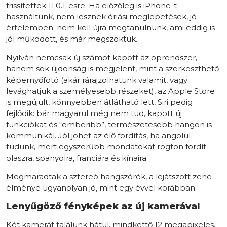
frissítettek 11.0.1-esre. Ha előzőleg is iPhone-t
használtunk, nem lesznek óriási meglepetések, jó
értelemben: nem kell újra megtanulnunk, ami eddig is
jól működött, és már megszoktuk.
Nyilván nemcsak új számot kapott az oprendszer,
hanem sok újdonság is megjelent, mint a szerkeszthető
képernyőfotó (akár rárajzolhatunk valamit, vagy
levághatjuk a személyesebb részeket), az Apple Store
is megújult, könnyebben átlátható lett, Siri pedig
fejlődik: bár magyarul még nem tud, kapott új
funkciókat és “emberibb”, természetesebb hangon is
kommunikál. Jól jöhet az élő fordítás, ha angolul
tudunk, mert egyszerűbb mondatokat rögtön fordít
olaszra, spanyolra, franciára és kínaira.
Megmaradtak a sztereó hangszórók, a lejátszott zene
élménye ugyanolyan jó, mint egy évvel korábban.
Lenyűgöző fényképek az új kamerával
Két kamerát találunk hátul, mindkettő 12 megapixeles,