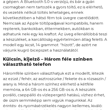
a gépen. A Bluetooth 5.0-s verziójú, és bár a gyári
csomagban nem tartozék a gyors töltő, ez is elérhető,
és vezeték nélküli töltés lehetséges, ennek
következtében a hátsó fém tok üvegre cserélődött.
Nemcsak az Apple töltőpadjaival kompatibilis, hanem
repterek, bankokban, éttermekben, autókban is
adhatunk neki egy kis kraftot. Az üveg ellenállóbbá teszi
a készüléket, a karcállóság egyértelműen átlag feletti. A
modell egy kicsit, 14 grammot “hízott”, de azért ne
várjunk kiugró bicepszet a használatától.
Külcsín, kijelző – Három féle színben
választható telefon
Háromféle színben választhatjuk ezt a modellt, létezik
az ezüst / fehér, az asztroszürke / fekete és a rózsaszín /
arany is. Mind a három színhez elérhető a kétféle
memória, a 64 GB-os és a 256 GB-os is. A készülék
porálló, cseppálló és vízlepergető hatású, vízhez érhet,
de úszni semmiképp sem vigyük magunkkal. Az
érintés- és nyomásérzékelés nagyon kellemes, kiváló: