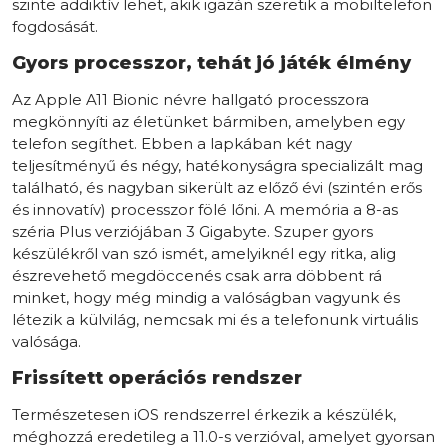
szinte addiktív lehet, akik igazán szeretik a mobiltelefon
fogdosását.
Gyors processzor, tehát jó játék élmény
Az Apple A11 Bionic névre hallgató processzora
megkönnyíti az életünket bármiben, amelyben egy
telefon segíthet. Ebben a lapkában két nagy
teljesítményű és négy, hatékonyságra specializált mag
található, és nagyban sikerült az előző évi (szintén erős
és innovatív) processzor fölé lőni. A memória a 8-as
széria Plus verziójában 3 Gigabyte. Szuper gyors
készülékről van szó ismét, amelyiknél egy ritka, alig
észrevehető megdöccenés csak arra döbbent rá
minket, hogy még mindig a valóságban vagyunk és
létezik a külvilág, nemcsak mi és a telefonunk virtuális
valósága.
Frissített operációs rendszer
Természetesen iOS rendszerrel érkezik a készülék,
méghozzá eredetileg a 11.0-s verzióval, amelyet gyorsan