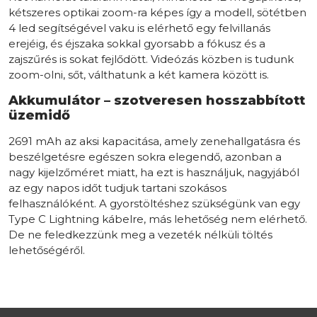
kétszeres optikai zoom-ra képes így a modell, sötétben
4 led segítségével vaku is elérhető egy felvillanás
erejéig, és éjszaka sokkal gyorsabb a fókusz és a
zajszűrés is sokat fejlődött. Videózás közben is tudunk
zoom-olni, sőt, válthatunk a két kamera között is.
Akkumulátor – szotveresen hosszabbított
üzemidő
2691 mAh az aksi kapacitása, amely zenehallgatásra és
beszélgetésre egészen sokra elegendő, azonban a
nagy kijelzőméret miatt, ha ezt is használjuk, nagyjából
az egy napos időt tudjuk tartani szokásos
felhasználóként. A gyorstöltéshez szükségünk van egy
Type C Lightning kábelre, más lehetőség nem elérhető.
De ne feledkezzünk meg a vezeték nélküli töltés
lehetőségéről.