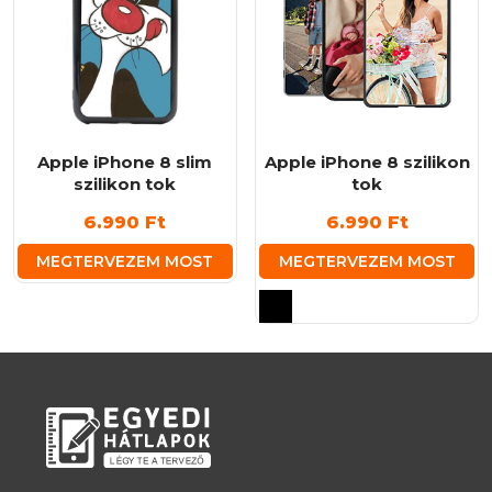
Apple iPhone 8 slim
Apple iPhone 8 szilikon
szilikon tok
tok
6.990
Ft
6.990
Ft
MEGTERVEZEM MOST
MEGTERVEZEM MOST
Ennek
a
terméknek
több
variációja
van.
A
változatok