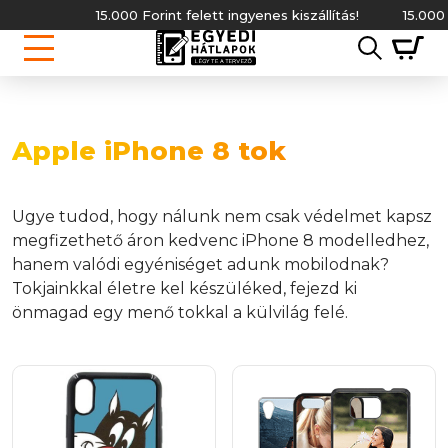
15.000 Forint felett ingyenes kiszállítás!
15.000 F
Apple iPhone 8 tok
Ugye tudod, hogy nálunk nem csak védelmet kapsz
megfizethető áron kedvenc iPhone 8 modelledhez,
hanem valódi egyéniséget adunk mobilodnak?
Tokjainkkal életre kel készüléked, fejezd ki
önmagad egy menő tokkal a külvilág felé.