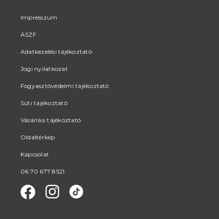
a
termékoldalon
Impresszum
választhatók
ÁSZF
ki
Adatkezelési tájékoztató
Jogi nyilatkozat
Fogyasztóvédelmi tájékoztató
Süti tájékoztató
Vásárlási tájékoztató
Oldaltérkép
Kapcsolat
06 70 677 8521