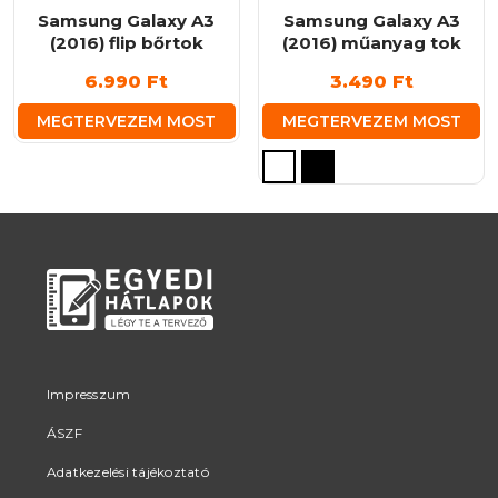
Samsung Galaxy A3
Samsung Galaxy A3
(2016) flip bőrtok
(2016) műanyag tok
6.990
Ft
3.490
Ft
MEGTERVEZEM MOST
MEGTERVEZEM MOST
Ennek
a
terméknek
több
variációja
van.
A
változatok
a
termékoldalon
Impresszum
választhatók
ÁSZF
ki
Adatkezelési tájékoztató