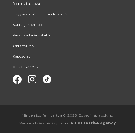
Jogi nyilatkozat
Fogyasztóvédelmi tájékoztató
Süti tájékoztató
Vásárlási tájékoztató
Oldaltérkép
Kapcsolat
06 70 677 8521
Minden jog fenntartva © 2026. EgyediHátlapok.hu
Weboldal készítés
és
grafika
:
Plus Creative Agency