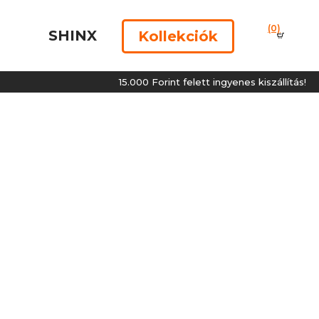
(0)
SHINX
Kollekciók
15.000 Forint felett ingyenes kiszállítás!