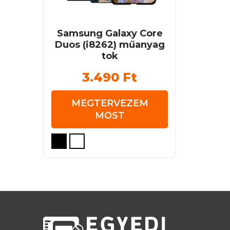
Samsung Galaxy Core
Duos (i8262) műanyag
tok
3.490
Ft
MEGTERVEZEM
MOST
Ennek
a
terméknek
több
variációja
van.
A
változatok