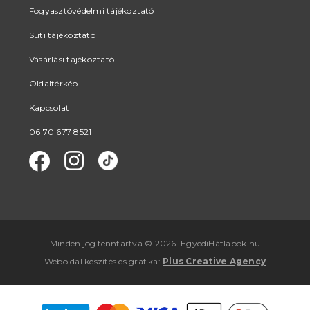
Fogyasztóvédelmi tájékoztató
Süti tájékoztató
Vásárlási tájékoztató
Oldaltérkép
Kapcsolat
06 70 677 8521
Minden jog fenntartva © 2026. EgyediHátlapok.hu
Weboldal készítés
és
grafika
:
Plus Creative Agency