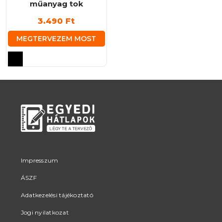
műanyag tok
3.490
Ft
MEGTERVEZEM MOST
Ennek
a
terméknek
több
variációja
van.
A
változatok
a
termékoldalon
Impresszum
választhatók
ÁSZF
ki
Adatkezelési tájékoztató
Jogi nyilatkozat