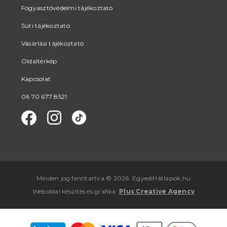
Fogyasztóvédelmi tájékoztató
Süti tájékoztató
Vásárlási tájékoztató
Oldaltérkép
Kapcsolat
06 70 677 8521
Minden jog fenntartva © 2026. EgyediHátlapok.hu
Weboldal készítés
és
grafika
:
Plus Creative Agency