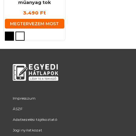
műanyag tok
3.490
Ft
MEGTERVEZEM MOST
Ennek
a
terméknek
több
variációja
van.
A
változatok
a
termékoldalon
Impresszum
választhatók
ÁSZF
ki
Adatkezelési tájékoztató
Jogi nyilatkozat