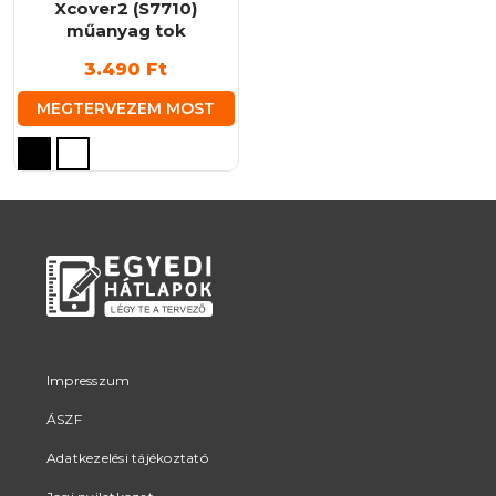
Xcover2 (S7710)
műanyag tok
3.490
Ft
MEGTERVEZEM MOST
Ennek
a
terméknek
több
variációja
van.
A
változatok
a
termékoldalon
Impresszum
választhatók
ÁSZF
ki
Adatkezelési tájékoztató