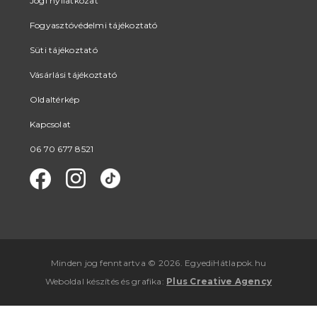
Jogi nyilatkozat
Fogyasztóvédelmi tájékoztató
Süti tájékoztató
Vásárlási tájékoztató
Oldaltérkép
Kapcsolat
06 70 677 8521
Minden jog fenntartva © 2026. EgyediHátlapok.hu
Weboldal készítés
és
grafika
:
Plus Creative Agency