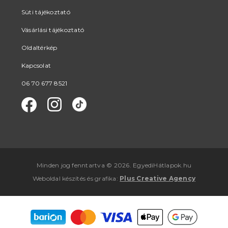
Süti tájékoztató
Vásárlási tájékoztató
Oldaltérkép
Kapcsolat
06 70 677 8521
Minden jog fenntartva © 2026. EgyediHátlapok.hu
Weboldal készítés
és
grafika
:
Plus Creative Agency