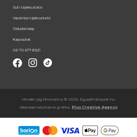
Süti tájékoztató
Vásárlási tájékoztató
Oldaltérkép
Kapcsolat
06 70 677 8521
Minden jog fenntartva © 2026. EgyediHátlapok.hu
Weboldal készítés
és
grafika
:
Plus Creative Agency