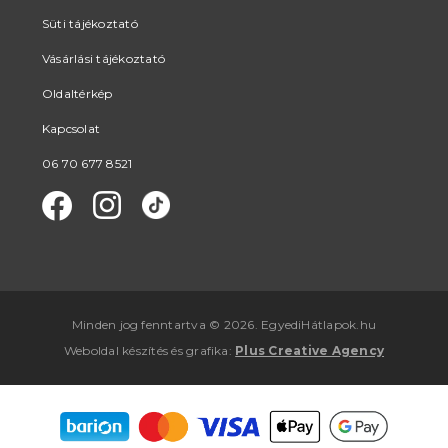
Süti tájékoztató
Vásárlási tájékoztató
Oldaltérkép
Kapcsolat
06 70 677 8521
Minden jog fenntartva © 2026. EgyediHátlapok.hu
Weboldal készítés
és
grafika
:
Plus Creative Agency