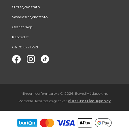
Süti tájékoztató
Vásárlási tájékoztató
Oldaltérkép
Kapcsolat
06 70 677 8521
Minden jog fenntartva © 2026. EgyediHátlapok.hu
Weboldal készítés
és
grafika
:
Plus Creative Agency