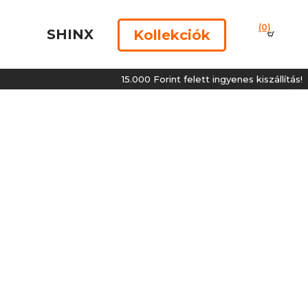
(0)
SHINX
Kollekciók
15.000 Forint felett ingyenes kiszállítás!