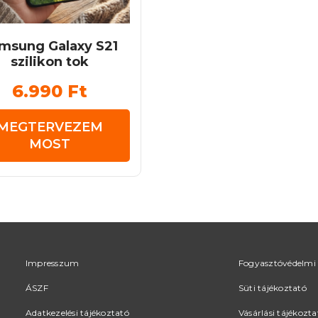
msung Galaxy S21
szilikon tok
6.990
Ft
MEGTERVEZEM
MOST
Impresszum
Fogyasztóvédelmi 
ÁSZF
Süti tájékoztató
Adatkezelési tájékoztató
Vásárlási tájékozta