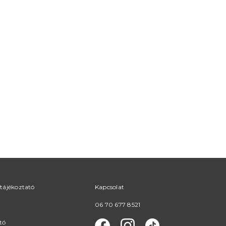
tájékoztató
Kapcsolat
06 70 677 8521
tó