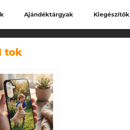
ok
Ajándéktárgyak
Kiegészítők
 tok