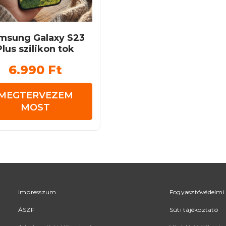
msung Galaxy S23
Plus szilikon tok
6.990
Ft
MEGTERVEZEM
MOST
Impresszum
Fogyasztóvédelmi 
ÁSZF
Süti tájékoztató