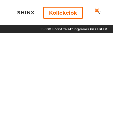
(0)
SHINX
Kollekciók
15.000 Forint felett ingyenes kiszállítás!