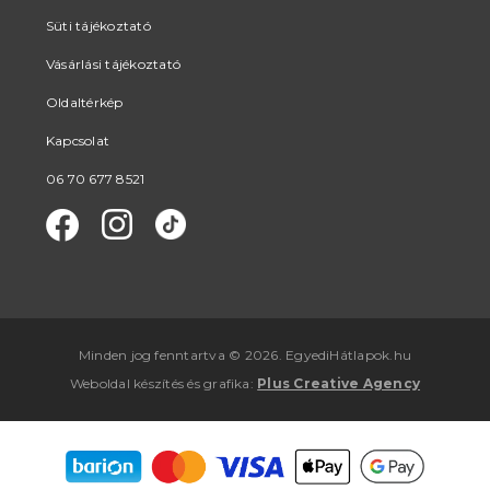
Süti tájékoztató
Vásárlási tájékoztató
Oldaltérkép
Kapcsolat
06 70 677 8521
Minden jog fenntartva © 2026. EgyediHátlapok.hu
Weboldal készítés
és
grafika
:
Plus Creative Agency