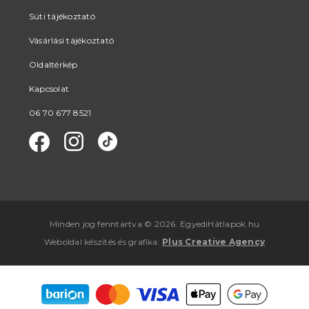
Süti tájékoztató
Vásárlási tájékoztató
Oldaltérkép
Kapcsolat
06 70 677 8521
Minden jog fenntartva © 2026. EgyediHátlapok.hu
Weboldal készítés
és
grafika
:
Plus Creative Agency