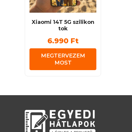
Xiaomi 14T 5G szilikon
tok
6.990
Ft
MEGTERVEZEM
MOST