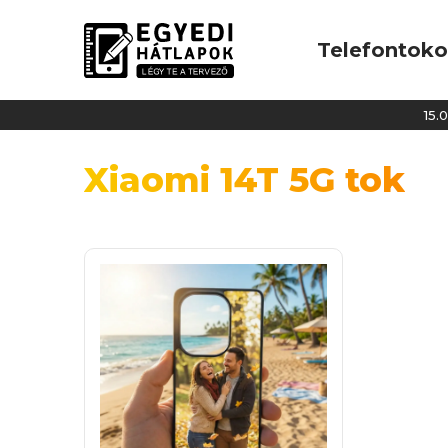
Telefontok
15.00
Xiaomi 14T 5G tok