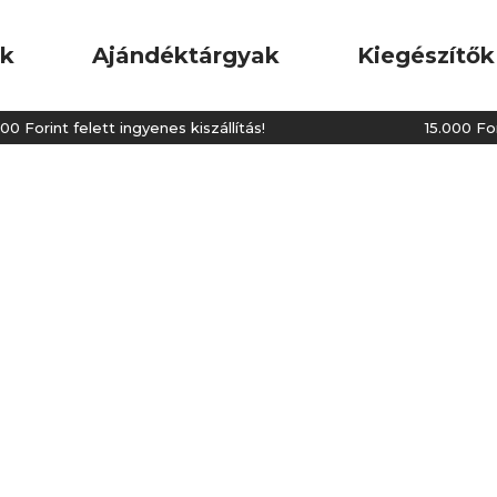
ok
Ajándéktárgyak
Kiegészítők
0 Forint felett ingyenes kiszállítás!
15.000 Forin