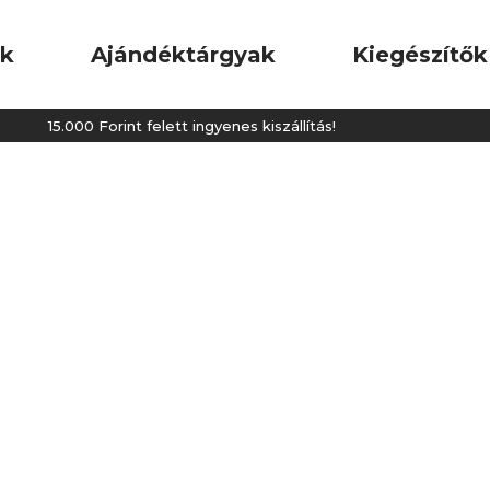
ok
Ajándéktárgyak
Kiegészítők
15.000 Forint felett ingyenes kiszállítás!
1