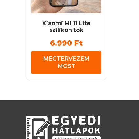
Xiaomi Mi 11 Lite
szilikon tok
6.990
Ft
MEGTERVEZEM
MOST