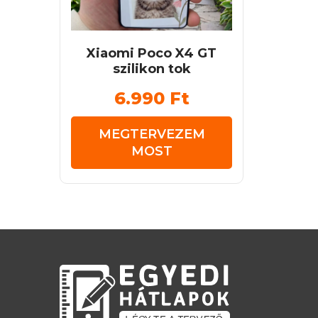
Xiaomi Poco X4 GT
szilikon tok
6.990
Ft
MEGTERVEZEM
MOST