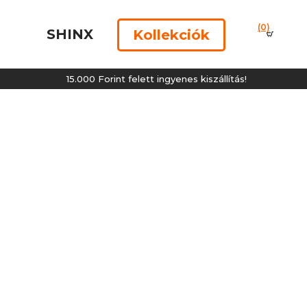
(0)
SHINX
Kollekciók
15.000 Forint felett ingyenes kiszállítás!