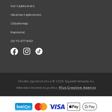
Süti tájékoztató
Vásárlási tájékoztató
Oldaltérkép
Kapcsolat
06 70 677 8521
Minden jog fenntartva © 2026. EgyediHátlapok.hu
Weboldal készítés
és
grafika
:
Plus Creative Agency