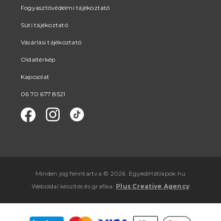
Fogyasztóvédelmi tájékoztató
Süti tájékoztató
Vásárlási tájékoztató
Oldaltérkép
Kapcsolat
06 70 677 8521
Minden jog fenntartva © 2026. EgyediHátlapok.hu
Weboldal készítés
és
grafika
:
Plus Creative Agency