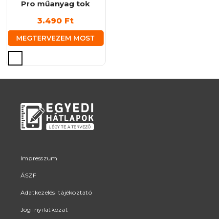
Pro műanyag tok
3.490
Ft
MEGTERVEZEM MOST
Ennek
a
terméknek
több
variációja
van.
A
változatok
a
termékoldalon
Impresszum
választhatók
ÁSZF
ki
Adatkezelési tájékoztató
Jogi nyilatkozat