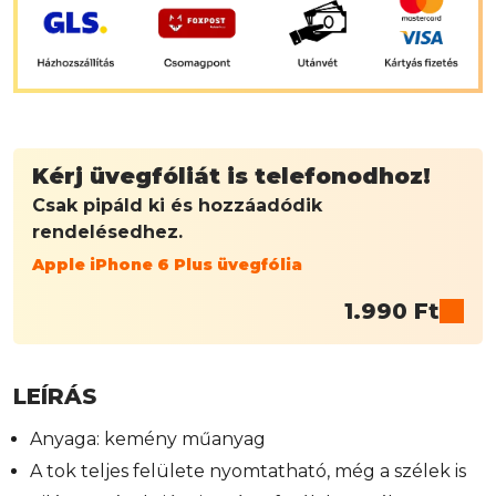
Kérj üvegfóliát is telefonodhoz!
Csak pipáld ki és hozzáadódik
rendelésedhez.
Apple iPhone 6 Plus üvegfólia
1.990
Ft
LEÍRÁS
Anyaga: kemény műanyag
A tok teljes felülete nyomtatható, még a szélek is