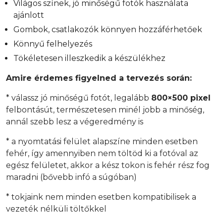
Világos színek, jó minőségű fotók használata
ajánlott
Gombok, csatlakozók könnyen hozzáférhetőek
Könnyű felhelyezés
Tökéletesen illeszkedik a készülékhez
Amire érdemes figyelned a tervezés során:
* válassz jó minőségű fotót, legalább
800×500 pixel
felbontásút, természetesen minél jobb a minőség,
annál szebb lesz a végeredmény is
* a nyomtatási felület alapszíne minden esetben
fehér, így amennyiben nem töltöd ki a fotóval az
egész felületet, akkor a kész tokon is fehér rész fog
maradni (bővebb infó a súgóban)
* tokjaink nem minden esetben kompatibilisek a
vezeték nélküli töltőkkel