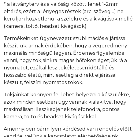
* a látványterv és a valóság között lehet 1-2mm
eltérés, ezért a lényeges részek (arc, szöveg…) ne
kerüljön közvetlenül a szélekre és a kivágások mellé
(kamera, töltő, headset kivágások)
Termékeinket úgynevezett szublimációs eljárással
készítjük, annak érdekében, hogy a végeredmény
maximális minőségű legyen. Érdemes figyelembe
venni, hogy tokjainkra magas hőfokon égetjük rá a
nyomatot, ezáltal lesz tökéletesen időtálló és
hosszabb életű, mint esetleg a direkt eljárással
készült, felszíni nyomatos tokok.
Tokjainkat könnyen fel lehet helyezni a készülékre,
azok minden esetben úgy vannak kialakítva, hogy
maximálisan illeszkedjenek telefonodra, pontos
kamera, töltő és headset kivágásokkal.
Amennyiben bármilyen kérdésed van rendelés előtt
vedd fel velünk a kapcsolatot elérhetőségeink