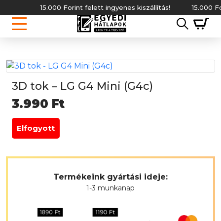
15.000 Forint felett ingyenes kiszállítás!
15.000 Forin
3D tok – LG G4 Mini (G4c)
3.990
Ft
Elfogyott
Termékeink gyártási ideje:
1-3 munkanap