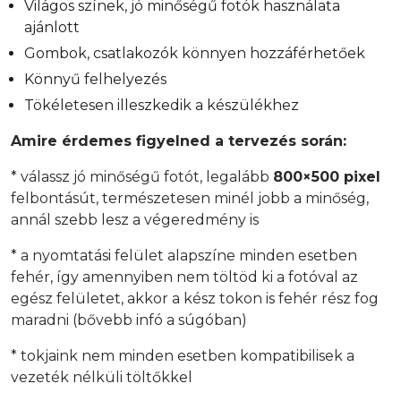
Világos színek, jó minőségű fotók használata
ajánlott
Gombok, csatlakozók könnyen hozzáférhetőek
Könnyű felhelyezés
Tökéletesen illeszkedik a készülékhez
Amire érdemes figyelned a tervezés során:
* válassz jó minőségű fotót, legalább
800×500 pixel
felbontásút, természetesen minél jobb a minőség,
annál szebb lesz a végeredmény is
* a nyomtatási felület alapszíne minden esetben
fehér, így amennyiben nem töltöd ki a fotóval az
egész felületet, akkor a kész tokon is fehér rész fog
maradni (bővebb infó a súgóban)
* tokjaink nem minden esetben kompatibilisek a
vezeték nélküli töltőkkel