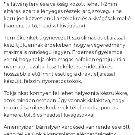
* a látványterv és a valóság között lehet 1-2mm
eltérés, ezért a lényeges részek (arc, szöveg…) ne
kerüljön közvetlenül a szélekre és a kivágások mellé
(kamera, töltő, headset kivágások)
Termékeinket úgynevezett szublimációs eljárással
készítjük, annak érdekében, hogy a végeredmény
maximális minőségű legyen. Érdemes figyelembe
venni, hogy tokjainkra magas hőfokon égetjük rá a
nyomatot, ezáltal lesz tökéletesen időtálló és
hosszabb életű, mint esetleg a direkt eljárással
készült, felszíni nyomatos tokok.
Tokjainkat könnyen fel lehet helyezni a készülékre,
azok minden esetben úgy vannak kialakítva, hogy
maximálisan illeszkedjenek telefonodra, pontos
kamera, töltő és headset kivágásokkal.
Amennyiben bármilyen kérdésed van rendelés előtt
vedd fel velünk a kapcsolatot elérhetőségeink