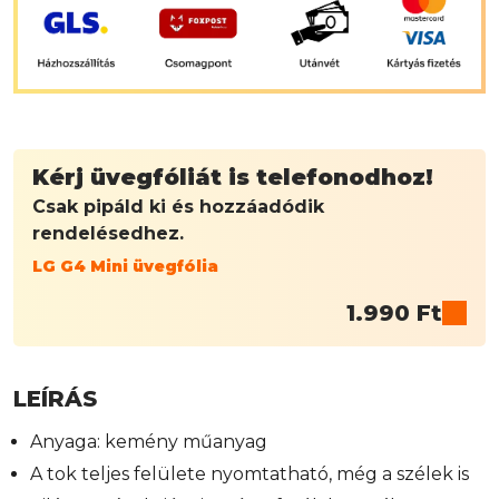
Kérj üvegfóliát is telefonodhoz!
Csak pipáld ki és hozzáadódik
rendelésedhez.
LG G4 Mini üvegfólia
1.990
Ft
LEÍRÁS
Anyaga: kemény műanyag
A tok teljes felülete nyomtatható, még a szélek is