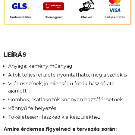
LEÍRÁS
Anyaga: kemény műanyag
A tok teljes felülete nyomtatható, még a szélek is
Világos színek, jó minőségű fotók használata
ajánlott
Gombok, csatlakozók könnyen hozzáférhetőek
Könnyű felhelyezés
Tökéletesen illeszkedik a készülékhez
Amire érdemes figyelned a tervezés során: