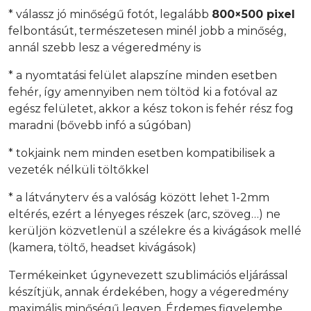
* válassz jó minőségű fotót, legalább
800×500 pixel
felbontásút, természetesen minél jobb a minőség,
annál szebb lesz a végeredmény is
* a nyomtatási felület alapszíne minden esetben
fehér, így amennyiben nem töltöd ki a fotóval az
egész felületet, akkor a kész tokon is fehér rész fog
maradni (bővebb infó a súgóban)
* tokjaink nem minden esetben kompatibilisek a
vezeték nélküli töltőkkel
* a látványterv és a valóság között lehet 1-2mm
eltérés, ezért a lényeges részek (arc, szöveg…) ne
kerüljön közvetlenül a szélekre és a kivágások mellé
(kamera, töltő, headset kivágások)
Termékeinket úgynevezett szublimációs eljárással
készítjük, annak érdekében, hogy a végeredmény
maximális minőségű legyen. Érdemes figyelembe