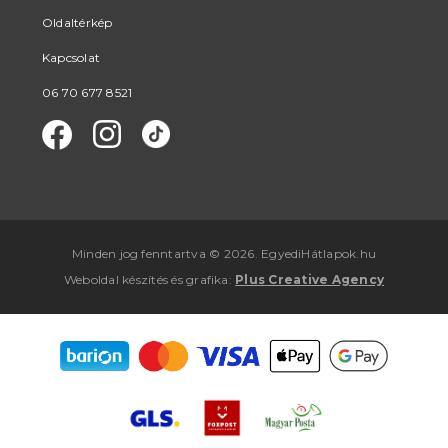
Oldaltérkép
Kapcsolat
06 70 677 8521
Minden jog fenntartva © 2026. EgyediHátlapok.hu
Weboldal készítés
és
grafika
:
Plus Creative Agency