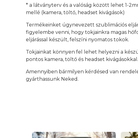
* a látványterv és a valóság között lehet 1-2
mellé (kamera, töltő, headset kivágások)
Termékeinket úgynevezett szublimációs eljá
figyelembe venni, hogy tokjainkra magas hőfok
eljárással készült, felszíni nyomatos tokok.
Tokjainkat könnyen fel lehet helyezni a kész
pontos kamera, töltő és headset kivágásokkal
Amennyiben bármilyen kérdésed van rendelés 
gyárthassunk Neked.