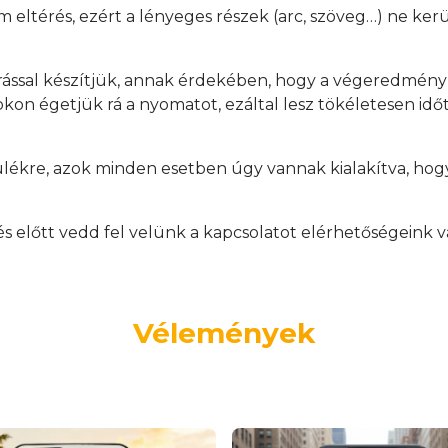
mm eltérés, ezért a lényeges részek (arc, szöveg…) ne ker
rással készítjük, annak érdekében, hogy a végeredmén
on égetjük rá a nyomatot, ezáltal lesz tökéletesen időtá
ülékre, azok minden esetben úgy vannak kialakítva, hogy
.
előtt vedd fel velünk a kapcsolatot elérhetőségeink v
Vélemények