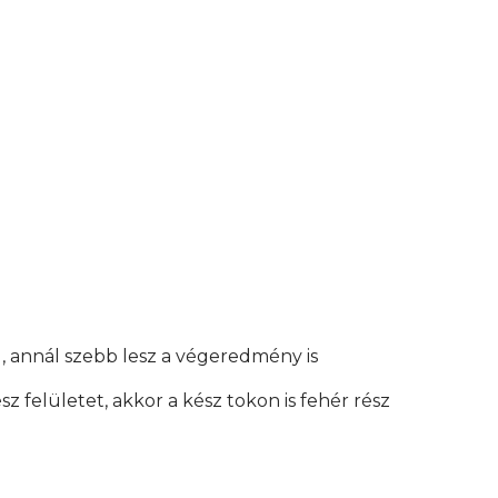
, annál szebb lesz a végeredmény is
z felületet, akkor a kész tokon is fehér rész