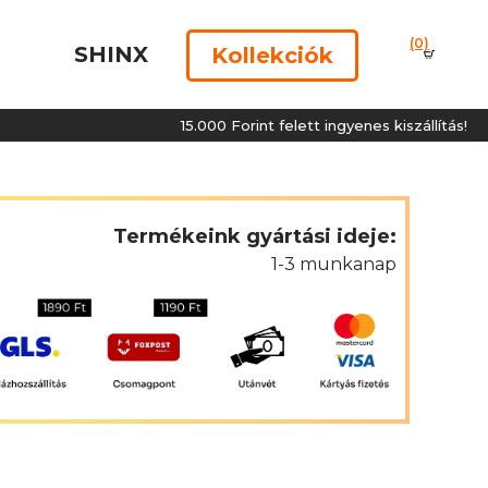
(0)
SHINX
Kollekciók
15.000 Forint felett ingyenes kiszállítás!
Termékeink gyártási ideje:
1-3 munkanap