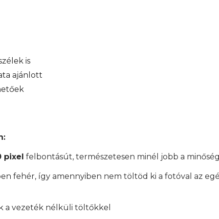
zélek is
ata ajánlott
hetőek
n:
 pixel
felbontásút, természetesen minél jobb a minőség
en fehér, így amennyiben nem töltöd ki a fotóval az egés
 a vezeték nélküli töltőkkel