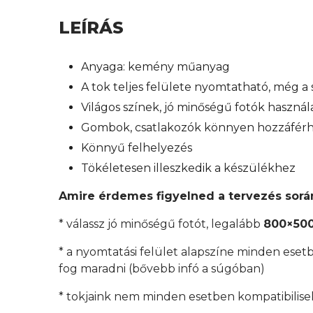
LEÍRÁS
Anyaga: kemény műanyag
A tok teljes felülete nyomtatható, még a s
Világos színek, jó minőségű fotók használ
Gombok, csatlakozók könnyen hozzáfér
Könnyű felhelyezés
Tökéletesen illeszkedik a készülékhez
Amire érdemes figyelned a tervezés sorá
* válassz jó minőségű fotót, legalább
800×500
* a nyomtatási felület alapszíne minden esetb
fog maradni (bővebb infó a súgóban)
* tokjaink nem minden esetben kompatibilisek