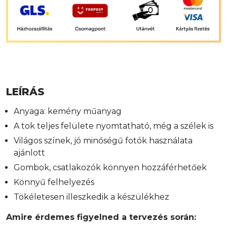
LEÍRÁS
Anyaga: kemény műanyag
A tok teljes felülete nyomtatható, még a szélek is
Világos színek, jó minőségű fotók használata
ajánlott
Gombok, csatlakozók könnyen hozzáférhetőek
Könnyű felhelyezés
Tökéletesen illeszkedik a készülékhez
Amire érdemes figyelned a tervezés során: