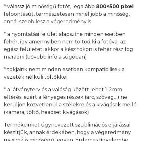
* válassz jó minőségű fotót, legalább
800×500 pixel
felbontásút, természetesen minél jobb a minőség,
annál szebb lesz a végeredmény is
* a nyomtatási felület alapszíne minden esetben
fehér, így amennyiben nem töltöd ki a fotóval az
egész felületet, akkor a kész tokon is fehér rész fog
maradni (bővebb infó a súgóban)
* tokjaink nem minden esetben kompatibilisek a
vezeték nélküli töltőkkel
* a látványterv és a valóság között lehet 1-2mm
eltérés, ezért a lényeges részek (arc, szöveg…) ne
kerüljön közvetlenül a szélekre és a kivágások mellé
(kamera, töltő, headset kivágások)
Termékeinket úgynevezett szublimációs eljárással
készítjük, annak érdekében, hogy a végeredmény
maximális minőségű legyen. Érdemes figyelembe