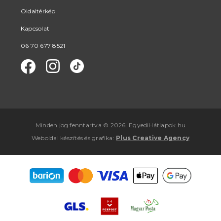
Oldaltérkép
Kapcsolat
06 70 677 8521
Minden jog fenntartva © 2026. EgyediHátlapok.hu
Weboldal készítés
és
grafika
:
Plus Creative Agency