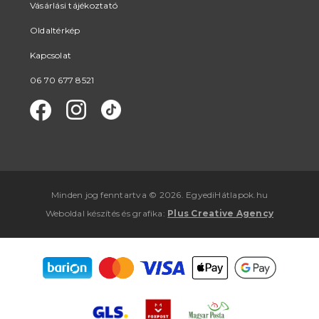
Vásárlási tájékoztató
Oldaltérkép
Kapcsolat
06 70 677 8521
Minden jog fenntartva © 2026. EgyediHátlapok.hu
Weboldal készítés
és
grafika
:
Plus Creative Agency