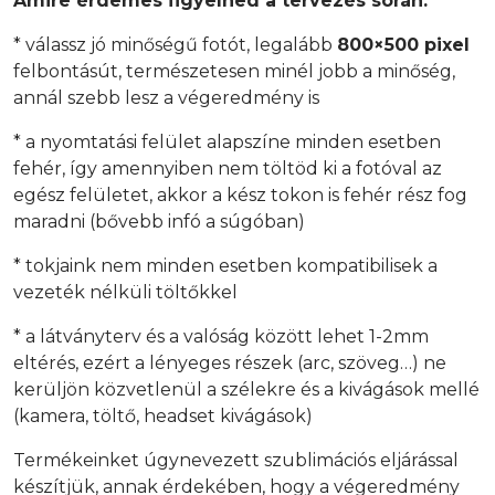
Amire érdemes figyelned a tervezés során:
* válassz jó minőségű fotót, legalább
800×500 pixel
felbontásút, természetesen minél jobb a minőség,
annál szebb lesz a végeredmény is
* a nyomtatási felület alapszíne minden esetben
fehér, így amennyiben nem töltöd ki a fotóval az
egész felületet, akkor a kész tokon is fehér rész fog
maradni (bővebb infó a súgóban)
* tokjaink nem minden esetben kompatibilisek a
vezeték nélküli töltőkkel
* a látványterv és a valóság között lehet 1-2mm
eltérés, ezért a lényeges részek (arc, szöveg…) ne
kerüljön közvetlenül a szélekre és a kivágások mellé
(kamera, töltő, headset kivágások)
Termékeinket úgynevezett szublimációs eljárással
készítjük, annak érdekében, hogy a végeredmény