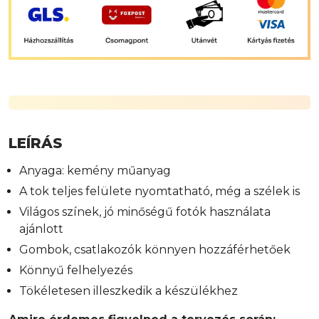
LEÍRÁS
Anyaga: kemény műanyag
A tok teljes felülete nyomtatható, még a szélek is
Világos színek, jó minőségű fotók használata
ajánlott
Gombok, csatlakozók könnyen hozzáférhetőek
Könnyű felhelyezés
Tökéletesen illeszkedik a készülékhez