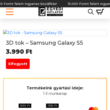
orint felett ingyenes kiszállítás!
15.000 Forint felett ingyenes k
3D tok – Samsung Galaxy S5
3.990
Ft
Elfogyott
Termékeink gyártási ideje:
1-3 munkanap