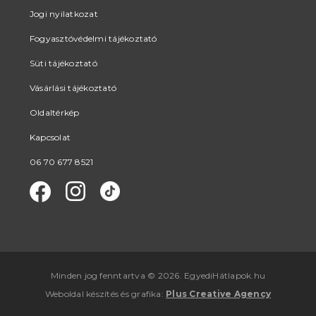
Jogi nyilatkozat
Fogyasztóvédelmi tájékoztató
Süti tájékoztató
Vásárlási tájékoztató
Oldaltérkép
Kapcsolat
06 70 677 8521
Minden jog fenntartva © 2026. EgyediHátlapok.hu
Weboldal készítés
és
grafika
:
Plus Creative Agency