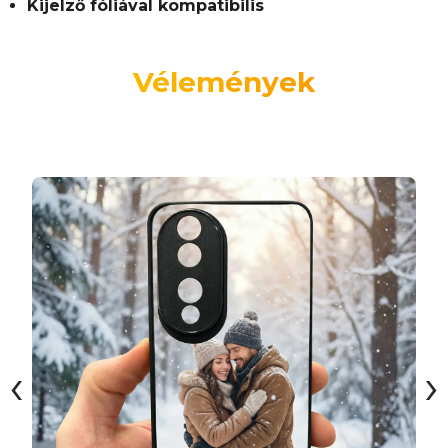
Kijelző fóliával kompatibilis
Vélemények
‹
›