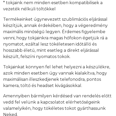
* tokjaink nem minden esetben kompatibilisek a
vezeték nélküli töltőkkel
Termékeinket úgynevezett szublimációs eljárással
készítjük, annak érdekében, hogy a végeredmény
maximális minőségű legyen. Érdemes figyelembe
venni, hogy tokjainkra magas hőfokon égetjük rá a
nyomatot, ezáltal lesz tökéletesen időtálló és
hosszabb életű, mint esetleg a direkt eljárással
készült, felszíni nyomatos tokok.
Tokjainkat könnyen fel lehet helyezni a készülékre,
azok minden esetben úgy vannak kialakítva, hogy
maximálisan illeszkedjenek telefonodra, pontos
kamera, töltő és headset kivágásokkal.
Amennyiben bármilyen kérdésed van rendelés előtt
vedd fel velünk a kapcsolatot elérhetőségeink
valamelyikén, hogy tökéletes tokot gyárthassunk
Neked.