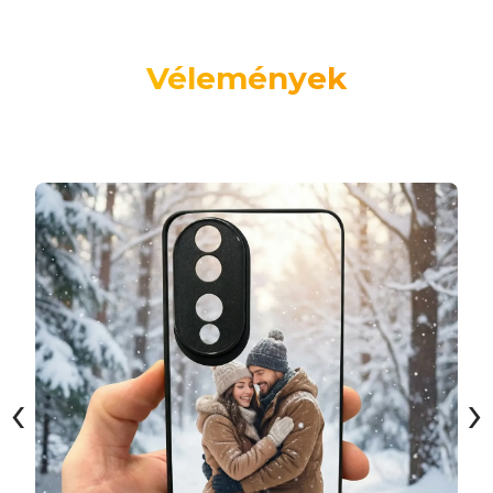
Vélemények
‹
›