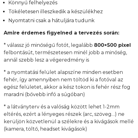
Könnyű felhelyezés
Tökéletesen illeszkedik a készülékhez
Nyomtatni csak a hátuljára tudunk
Amire érdemes figyelned a tervezés során:
* válassz jó minőségű fotót, legalább
800×500 pixel
felbontásút, természetesen minél jobb a minőség,
annál szebb lesz a végeredmény is
* a nyomtatási felület alapszíne minden esetben
fehér, így amennyiben nem töltöd ki a fotóval az
egész felületet, akkor a kész tokon is fehér rész fog
maradni (bővebb infó a súgóban)
* a látványterv és a valóság között lehet 1-2mm
eltérés, ezért a lényeges részek (arc, szöveg…) ne
kerüljön közvetlenül a szélekre és a kivágások mellé
(kamera, töltő, headset kivágások)