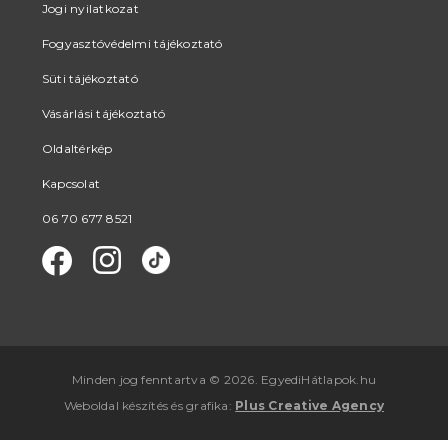
Jogi nyilatkozat
Fogyasztóvédelmi tájékoztató
Süti tájékoztató
Vásárlási tájékoztató
Oldaltérkép
Kapcsolat
06 70 677 8521
Minden jog fenntartva © 2026. EgyediHátlapok.hu
Weboldal készítés
és
grafika
:
Plus Creative Agency