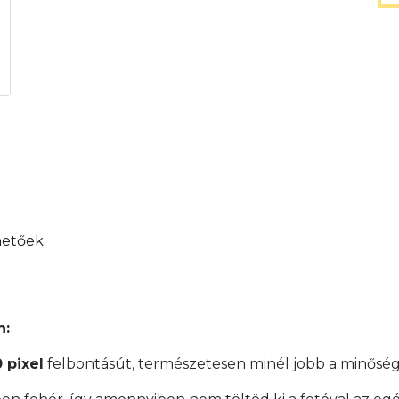
hetőek
n:
 pixel
felbontásút, természetesen minél jobb a minőség