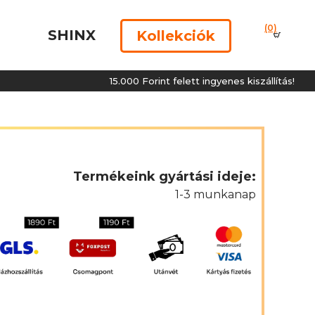
(0)
SHINX
Kollekciók
15.000 Forint felett ingyenes kiszállítás!
Termékeink gyártási ideje:
1-3 munkanap