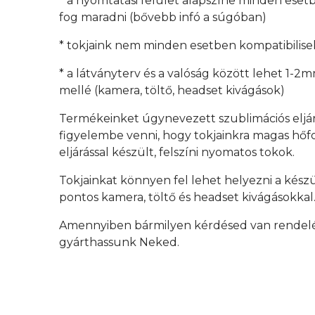
* a nyomtatási felület alapszíne minden esetb
fog maradni (bővebb infó a súgóban)
* tokjaink nem minden esetben kompatibilisek
* a látványterv és a valóság között lehet 1-2
mellé (kamera, töltő, headset kivágások)
Termékeinket úgynevezett szublimációs eljá
figyelembe venni, hogy tokjainkra magas hőfok
eljárással készült, felszíni nyomatos tokok.
Tokjainkat könnyen fel lehet helyezni a kész
pontos kamera, töltő és headset kivágásokkal
Amennyiben bármilyen kérdésed van rendelés 
gyárthassunk Neked.