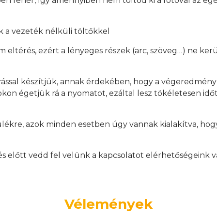
en fehér, így amennyiben nem töltöd ki a fotóval az egés
 a vezeték nélküli töltőkkel
mm eltérés, ezért a lényeges részek (arc, szöveg…) ne ker
rással készítjük, annak érdekében, hogy a végeredmén
on égetjük rá a nyomatot, ezáltal lesz tökéletesen időtá
ülékre, azok minden esetben úgy vannak kialakítva, hogy
.
előtt vedd fel velünk a kapcsolatot elérhetőségeink v
Vélemények