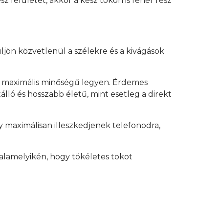
z felületet, akkor a kész tokon is fehér rész
üljön közvetlenül a szélekre és a kivágások
y maximális minőségű legyen. Érdemes
lló és hosszabb életű, mint esetleg a direkt
 maximálisan illeszkedjenek telefonodra,
alamelyikén, hogy tökéletes tokot