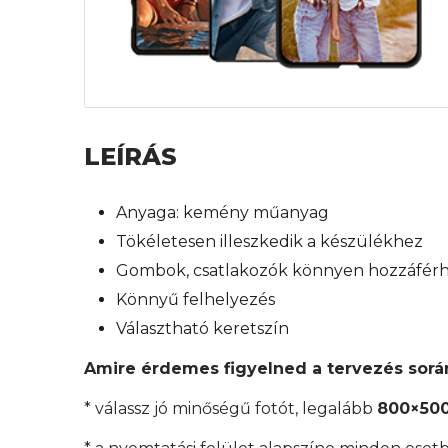
LEÍRÁS
Anyaga: kemény műanyag
Tökéletesen illeszkedik a készülékhez
Gombok, csatlakozók könnyen hozzáfér
Könnyű felhelyezés
Választható keretszín
Amire érdemes figyelned a tervezés sorá
* válassz jó minőségű fotót, legalább
800×500