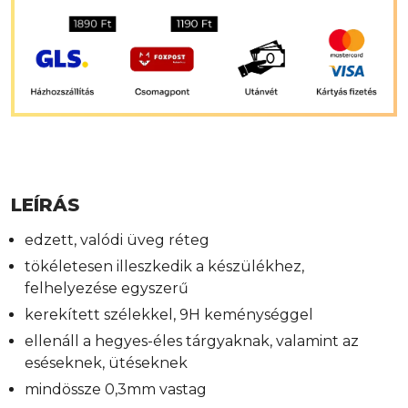
LEÍRÁS
edzett, valódi üveg réteg
tökéletesen illeszkedik a készülékhez,
felhelyezése egyszerű
kerekített szélekkel, 9H keménységgel
ellenáll a hegyes-éles tárgyaknak, valamint az
eséseknek, ütéseknek
mindössze 0,3mm vastag