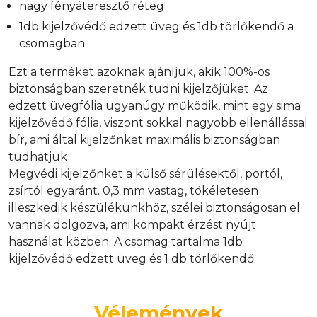
nagy fényáteresztő réteg
1db kijelzővédő edzett üveg és 1db törlőkendő a
csomagban
Ezt a terméket azoknak ajánljuk, akik 100%-os
biztonságban szeretnék tudni kijelzőjüket. Az
edzett üvegfólia ugyanúgy működik, mint egy sima
kijelzővédő fólia, viszont sokkal nagyobb ellenállással
bír, ami által kijelzőnket maximális biztonságban
tudhatjuk
Megvédi kijelzőnket a külső sérülésektől, portól,
zsírtól egyaránt. 0,3 mm vastag, tökéletesen
illeszkedik készülékünkhöz, szélei biztonságosan el
vannak dolgozva, ami kompakt érzést nyújt
használat közben. A csomag tartalma 1db
kijelzővédő edzett üveg és 1 db törlőkendő.
Vélemények