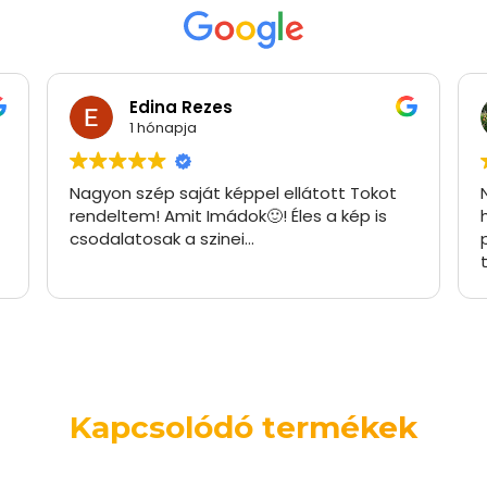
Edina Rezes
1 hónapja
Nagyon szép saját képpel ellátott Tokot
rendeltem! Amit Imádok🙂! Éles a kép is
csodalatosak a szinei…
Kapcsolódó termékek