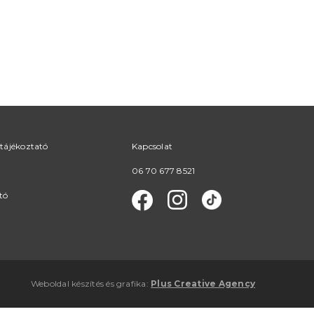
tájékoztató
Kapcsolat
06 70 677 8521
tó
Weboldal készítés
és
grafika
:
Plus Creative Agency