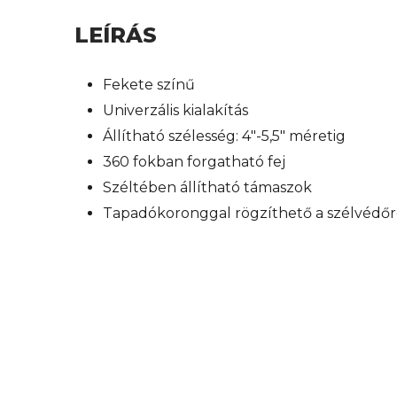
LEÍRÁS
Fekete színű
Univerzális kialakítás
Állítható szélesség: 4″-5,5″ méretig
360 fokban forgatható fej
Széltében állítható támaszok
Tapadókoronggal rögzíthető a szélvédő