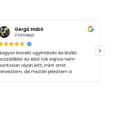
Gergő Habó
Ró
2 hónapja
2 
Nagyon korrekt ügyintézés és kiváló
Gyorsan 
hozzáállás! Az első tok sajnos nem
egyedi há
pontosan olyan lett, mint amit
igènyt kie
terveztem, de miután jeleztem a
Szivesen 
problémát, azonnal segítőkészen
gondolkoz
reagáltak és ingyen küldtek egy új
hátlapban
darabot. Az új tok tökéletes lett, pont
olyan, amilyet szerettem volna. Ritka az
ilyen ügyfélkezelés, csak ajánlani tudom
őket!