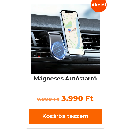
Akció!
Mágneses Autóstartó
Current
3.990
Ft
7.990
Ft
price
Kosárba teszem
is:
3.990 Ft.