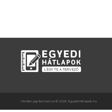
Minden jog fenntartva © 2026. EgyediHátlapok.hu