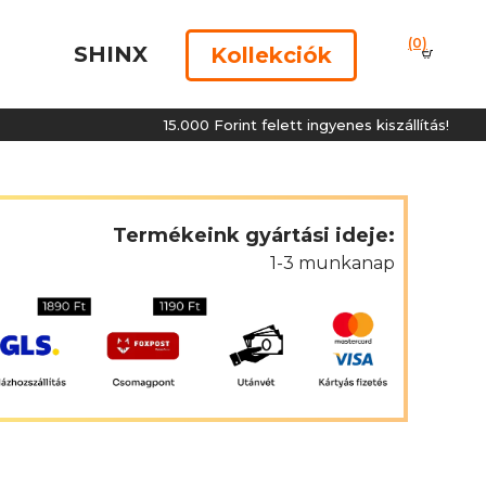
(0)
SHINX
Kollekciók
15.000 Forint felett ingyenes kiszállítás!
Termékeink gyártási ideje:
1-3 munkanap