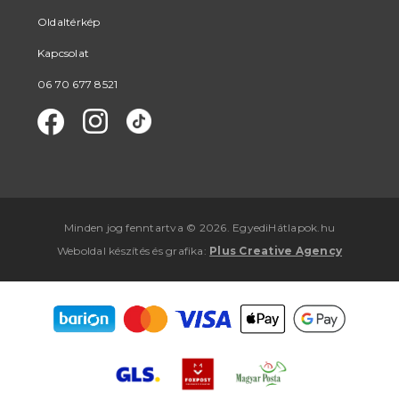
Oldaltérkép
Kapcsolat
06 70 677 8521
Minden jog fenntartva © 2026. EgyediHátlapok.hu
Weboldal készítés
és
grafika
:
Plus Creative Agency