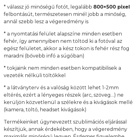
* válassz jó minőségű fotót, legalább
800×500 pixel
felbontásút, természetesen minél jobb a minőség,
annál szebb lesz a végeredmény is
* a nyomtatási felület alapszíne minden esetben
fehér, így amennyiben nem töltöd ki a fotóval az
egész felületet, akkor a kész tokon is fehér rész fog
maradni (bővebb infó a súgóban)
* tokjaink nem minden esetben kompatibilisek a
vezeték nélküli töltőkkel
* a látványterv és a valóság között lehet 1-2mm
eltérés, ezért a lényeges részek (arc, szöveg…) ne
kerüljön közvetlenül a szélekre és a kivágások mellé
(kamera, töltő, headset kivágások)
Termékeinket úgynevezett szublimációs eljárással
készítjük, annak érdekében, hogy a végeredmény
maximális minőségű legyen. Érdemes figyelembe