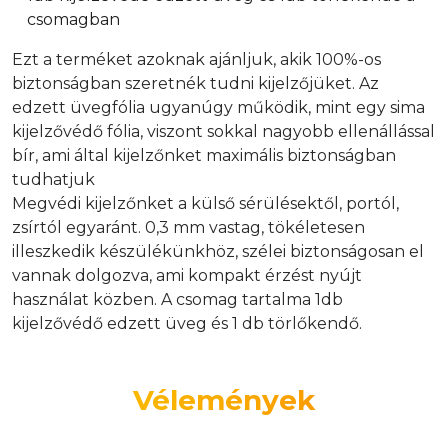
csomagban
Ezt a terméket azoknak ajánljuk, akik 100%-os
biztonságban szeretnék tudni kijelzőjüket. Az
edzett üvegfólia ugyanúgy működik, mint egy sima
kijelzővédő fólia, viszont sokkal nagyobb ellenállással
bír, ami által kijelzőnket maximális biztonságban
tudhatjuk
Megvédi kijelzőnket a külső sérülésektől, portól,
zsírtól egyaránt. 0,3 mm vastag, tökéletesen
illeszkedik készülékünkhöz, szélei biztonságosan el
vannak dolgozva, ami kompakt érzést nyújt
használat közben. A csomag tartalma 1db
kijelzővédő edzett üveg és 1 db törlőkendő.
Vélemények