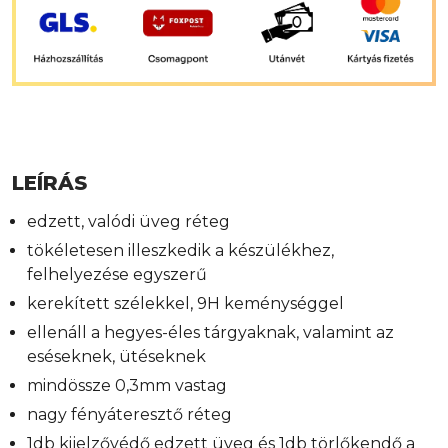
LEÍRÁS
edzett, valódi üveg réteg
tökéletesen illeszkedik a készülékhez,
felhelyezése egyszerű
kerekített szélekkel, 9H keménységgel
ellenáll a hegyes-éles tárgyaknak, valamint az
eséseknek, ütéseknek
mindössze 0,3mm vastag
nagy fényáteresztő réteg
1db kijelzővédő edzett üveg és 1db törlőkendő a