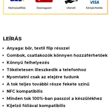
LEÍRÁS
Anyaga: bőr, textil flip résszel
Gombok, csatlakozók könnyen hozzáférhetőek
Könnyű felhelyezés
Tökéletesen illeszkedik a telefonhoz
Nyomtatni csak az elejére tudunk
A tok teljes további része fekete színű
NFC kompatibilis
Minden tok 100%-ban passzol a készülékhez
Kijelző fóliával kompatibilis