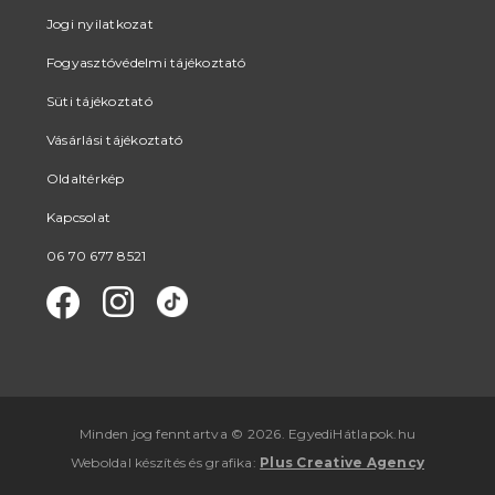
Jogi nyilatkozat
Fogyasztóvédelmi tájékoztató
Süti tájékoztató
Vásárlási tájékoztató
Oldaltérkép
Kapcsolat
06 70 677 8521
Minden jog fenntartva © 2026. EgyediHátlapok.hu
Weboldal készítés
és
grafika
:
Plus Creative Agency